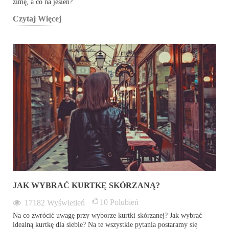
zimę, a co na jesień?
Czytaj Więcej
JAK WYBRAĆ KURTKĘ SKÓRZANĄ?
10
Polubień
17182
Wyświetleń
Na co zwrócić uwagę przy wyborze kurtki skórzanej? Jak wybrać
idealną kurtkę dla siebie? Na te wszystkie pytania postaramy się