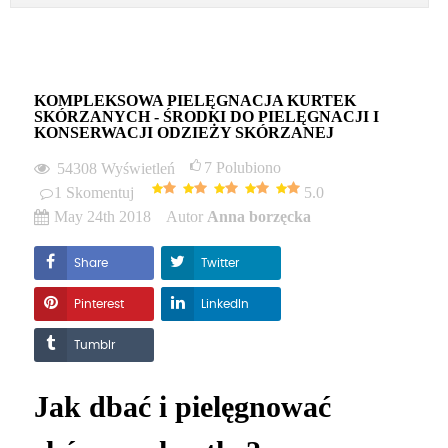
KOMPLEKSOWA PIELĘGNACJA KURTEK
SKÓRZANYCH - ŚRODKI DO PIELĘGNACJI I
KONSERWACJI ODZIEŻY SKÓRZANEJ
7
Polubiono
54308
Wyświetleń
1
Skomentuj
5.0
May 24th 2018
Autor
Anna borzęcka
Share
Twitter
Pinterest
LinkedIn
Tumblr
Jak dbać i pielęgnować