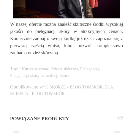
W naszej ofercie można znaleźć skuteczne środki wysokiej
jakości do pielęgnacji skóry w atrakcyjnych cenach.
Koniecznie zadbaj o swoją kurtkę już dziś i zapoznaj się z
pierwszą częścią wpisu, która pozwoli kompleksowo
zadbać o odzież skórzaną.
Tagi :
Kurtki skórzane
Odzież skórzana
Pielegnacja
,
,
,
Pielęgnacja skóry naturalnej
Skora
,
Opublikowano w:
O SKÓRZE - BLOG TOMSKÓR
DLA
,
KLIENTA - BLOG TOMSKÓR
POWIĄZANE PRODUKTY