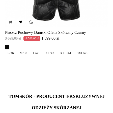

Płaszcz Puchowy Damski Ofelia Skórzany Czarny
Cena
Cena
1 599,00 zł
3 099,00 zł
-1 500,00 zł
podstawowa
S/36
M/38
L/40
XL/42
XXL/44
3XL/46
TOMSKÓR - PRODUCENT EKSKLUZYWNEJ
ODZIEŻY SKÓRZANEJ