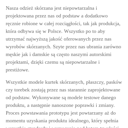
Nasza odzież skórzana jest niepowtarzalna i
projektowana przez nas od podstaw a dodatkowo
ręcznie robione w całej rozciągłości, tak jak produkcja,
która odbywa się w Polsce. Wszystko po to aby
utrzymać najwyższą jakość oferowanych przez nas
wyrobów skórzanych. Szyte przez nas ubrania zarówno
męskie jak i damskie są często naszymi autorskimi
projektami, dzięki czemu są niepowtarzalne i
prestiżowe.
Wszystkie modele kurtek skórzanych, płaszczy, pasków


czy torebek zostają przez nas starannie zaprojektowane
od podstaw. Wykonywane są modele testowe danego
Czarna Skórzana Katana Męska Emil
Zestaw prezentowy dla Mężczyzn 1
produktu, a następnie nanoszone poprawki i zmiany.
Cena
Cena
999,00 zł
179,00 zł
Proces powstawania prototypu jest powtarzany aż do
momentu uzyskania produktu idealnego, który spełnia
S
M
L
XL
XXL
3XL