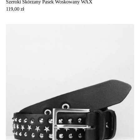
Szeroki Skórzany Pasek Woskowany WAX
Cena
119,00 zł