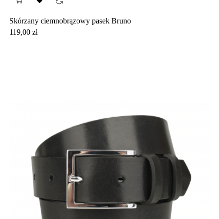

Skórzany ciemnobrązowy pasek Bruno
Cena
119,00 zł