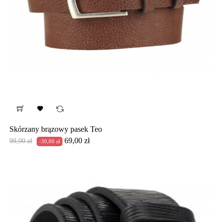

Skórzany brązowy pasek Teo
Cena
Cena
69,00 zł
99,00 zł
-30,00 zł
podstawowa