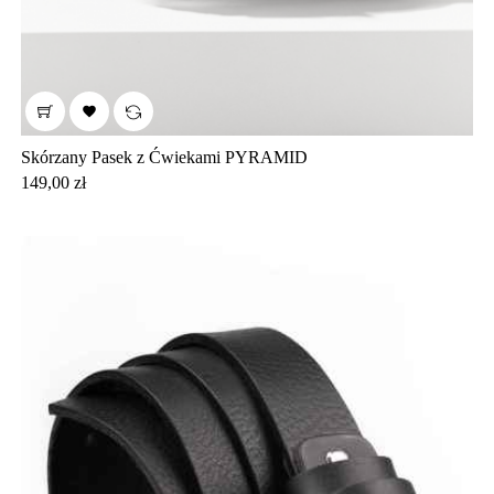

Skórzany Pasek z Ćwiekami PYRAMID
Cena
149,00 zł