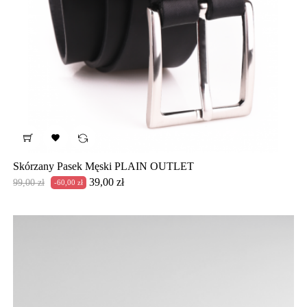

Skórzany Pasek Męski PLAIN OUTLET
Cena
Cena
39,00 zł
99,00 zł
-60,00 zł
podstawowa