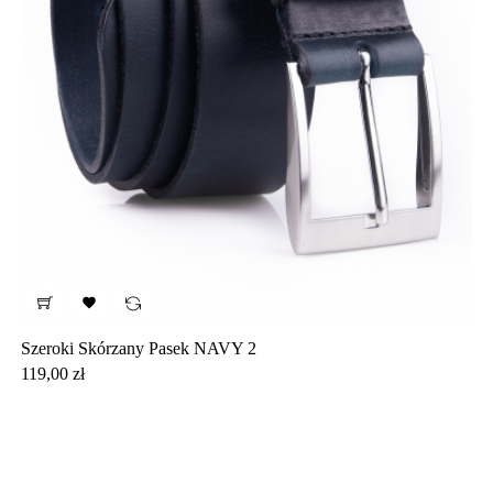

Szeroki Skórzany Pasek NAVY 2
Cena
119,00 zł