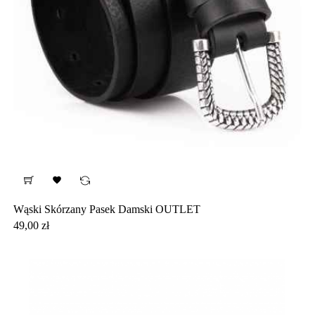

Wąski Skórzany Pasek Damski OUTLET
Cena
49,00 zł