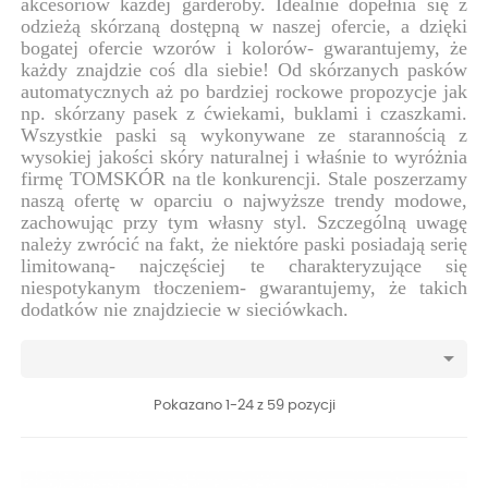
akcesoriów każdej garderoby. Idealnie dopełnia się z
odzieżą skórzaną dostępną w naszej ofercie, a dzięki
bogatej ofercie wzorów i kolorów- gwarantujemy, że
każdy znajdzie coś dla siebie! Od skórzanych pasków
automatycznych aż po bardziej rockowe propozycje jak
np. skórzany pasek z ćwiekami, buklami i czaszkami.
Wszystkie paski są wykonywane ze starannością z
wysokiej jakości skóry naturalnej i właśnie to wyróżnia
firmę TOMSKÓR na tle konkurencji. Stale poszerzamy
naszą ofertę w oparciu o najwyższe trendy modowe,
zachowując przy tym własny styl. Szczególną uwagę
należy zwrócić na fakt, że niektóre paski posiadają serię
limitowaną- najczęściej te charakteryzujące się
niespotykanym tłoczeniem- gwarantujemy, że takich
dodatków nie znajdziecie w sieciówkach.

Pokazano 1-24 z 59 pozycji