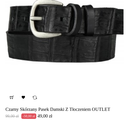

Czarny Skórzany Pasek Damski Z Tłoczeniem OUTLET
Cena
Cena
49,00 zł
99,00 zł
-50,00 zł
podstawowa