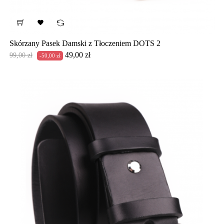

Skórzany Pasek Damski z Tłoczeniem DOTS 2
Cena
Cena
49,00 zł
99,00 zł
-50,00 zł
podstawowa