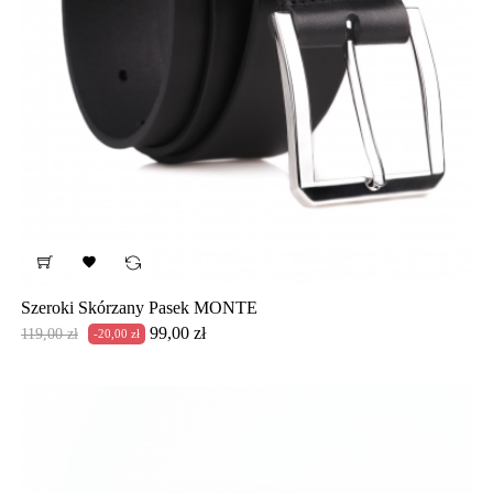

Szeroki Skórzany Pasek MONTE
Cena
Cena
99,00 zł
119,00 zł
-20,00 zł
podstawowa