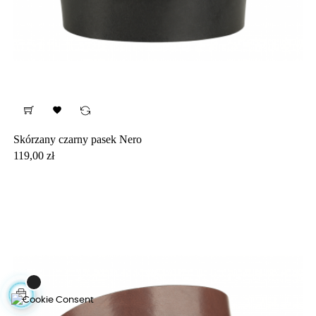

Skórzany czarny pasek Nero
Cena
119,00 zł