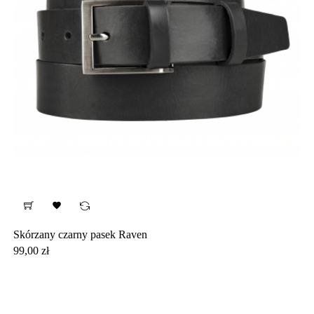

Skórzany czarny pasek Raven
Cena
99,00 zł