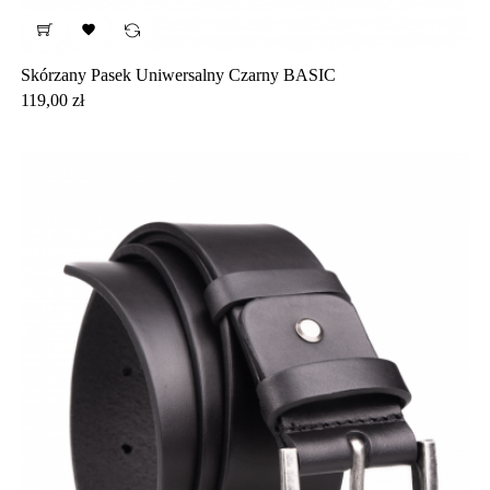

Skórzany Pasek Uniwersalny Czarny BASIC
Cena
119,00 zł