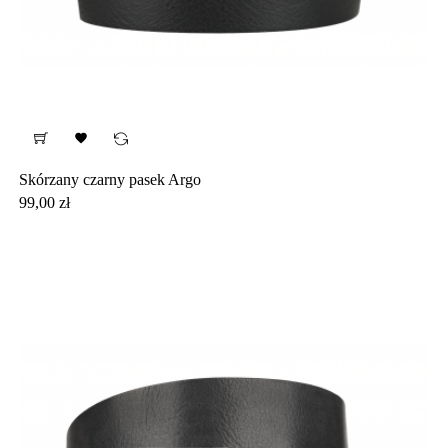

Skórzany czarny pasek Argo
Cena
99,00 zł