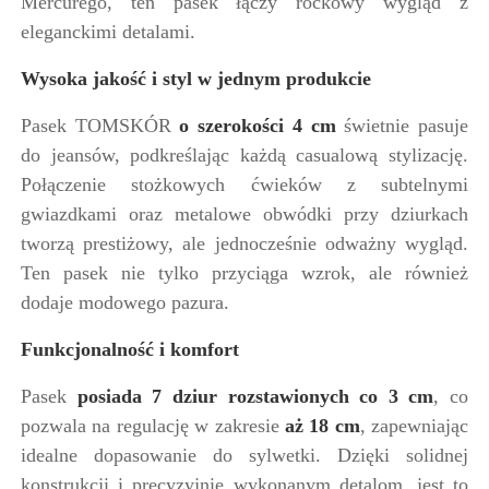
Mercurego, ten pasek łączy rockowy wygląd z
eleganckimi detalami.
Wysoka jakość i styl w jednym produkcie
Pasek TOMSKÓR
o szerokości 4 cm
świetnie pasuje
do jeansów, podkreślając każdą casualową stylizację.
Połączenie stożkowych ćwieków z subtelnymi
gwiazdkami oraz metalowe obwódki przy dziurkach
tworzą prestiżowy, ale jednocześnie odważny wygląd.
Ten pasek nie tylko przyciąga wzrok, ale również
dodaje modowego pazura.
Funkcjonalność i komfort
Pasek
posiada 7 dziur
rozstawionych co 3 cm
, co
pozwala na regulację w zakresie
aż 18 cm
, zapewniając
idealne dopasowanie do sylwetki. Dzięki solidnej
konstrukcji i precyzyjnie wykonanym detalom, jest to