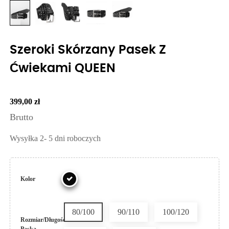
Szeroki Skórzany Pasek Z
Ćwiekami QUEEN
399,00 zł
Brutto
Wysyłka 2- 5 dni roboczych
Kolor
80/100
90/110
100/120
Rozmiar/Długość
Paska