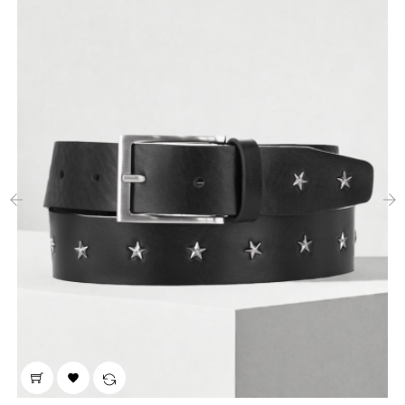
‹
›
