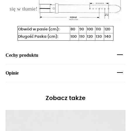
się w tłumie!
Obwód w pasie (cm):
80
90
100
110
120
Długość Paska (cm):
100
110
120
130
140
Cechy produktu
Opinie
Zobacz także