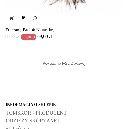

Futrzany Brelok Naturalny
Cena
Cena
69,00 zł
99,00 zł
-30,00 zł
podstawowa
Pokazano 1-2 z 2 pozycji
INFORMACJA O SKLEPIE
TOMSKÓR - PRODUCENT
ODZIEŻY SKÓRZANEJ
ul. Leśna 5