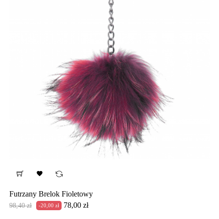

Futrzany Brelok Fioletowy
Cena
Cena
78,00 zł
98,40 zł
-20,00 zł
podstawowa