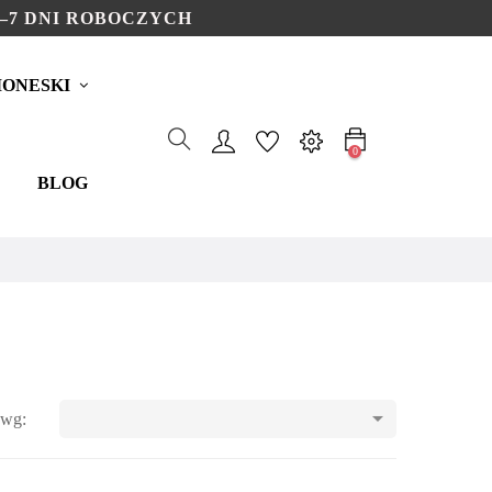
–7 DNI ROBOCZYCH
ONESKI
0
BLOG

 wg: