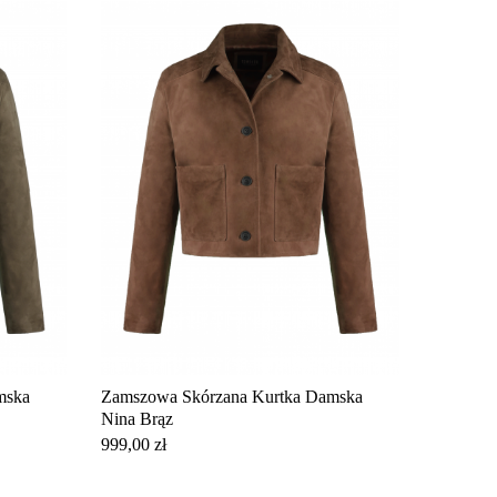
mska
Zamszowa Skórzana Kurtka Damska
Nina Brąz
Cena
999,00 zł