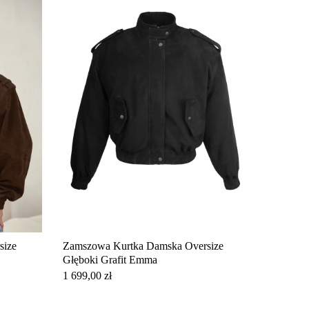
size
Zamszowa Kurtka Damska Oversize
Głęboki Grafit Emma
Cena
1 699,00 zł