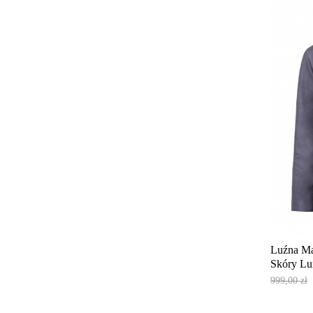
Luźna Ma
Skóry Lu
Cena
999,00 zł
podstaw