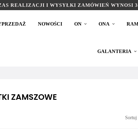
AS REALIZACJI I WYSYŁKI ZAMÓWIEŃ WYNOSI 3
YPRZEDAŻ
NOWOŚCI
ON
ONA
RAM
GALANTERIA
TKI ZAMSZOWE
Sortuj