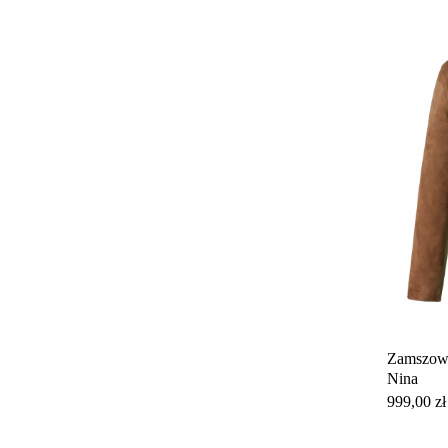
Zamszowa
Nina
Cena
999,00 zł