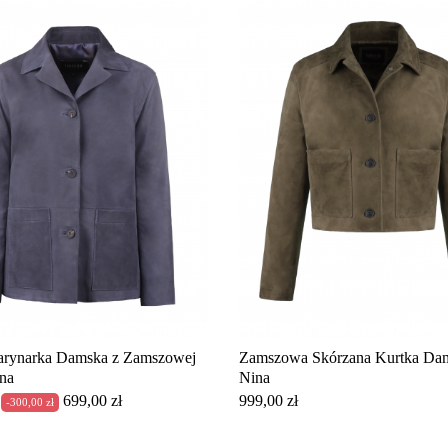
rynarka Damska z Zamszowej
Zamszowa Skórzana Kurtka Da
na
Nina
Cena
Cena
699,00 zł
999,00 zł
-300,00 zł
owa