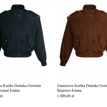
 Kurtka Damska Oversize
Zamszowa Kurtka Damska Over
Granat Emma
Brązowa Emma
Cena
zł
1 699,00 zł