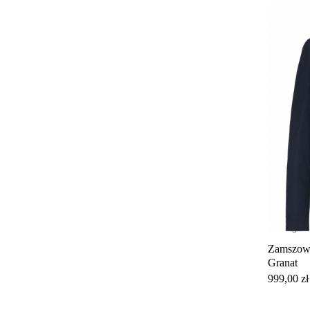
Zamszowa
Granat
Cena
999,00 zł