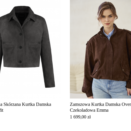
 Skórzana Kurtka Damska
Zamszowa Kurtka Damska Over
it
Czekoladowa Emma
Cena
1 699,00 zł