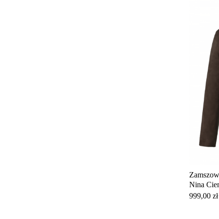
Zamszowa
Nina Cie
Cena
999,00 zł