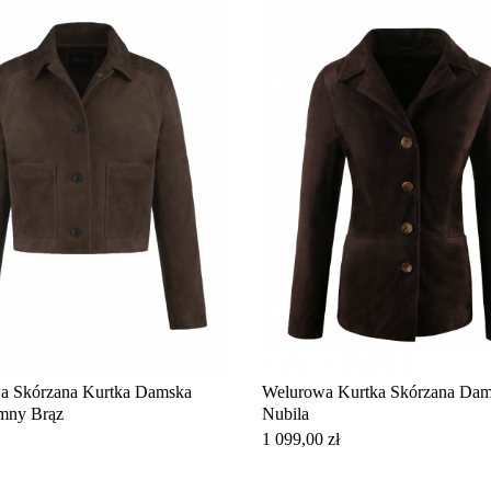
 Skórzana Kurtka Damska
Welurowa Kurtka Skórzana Da
mny Brąz
Nubila
Cena
1 099,00 zł