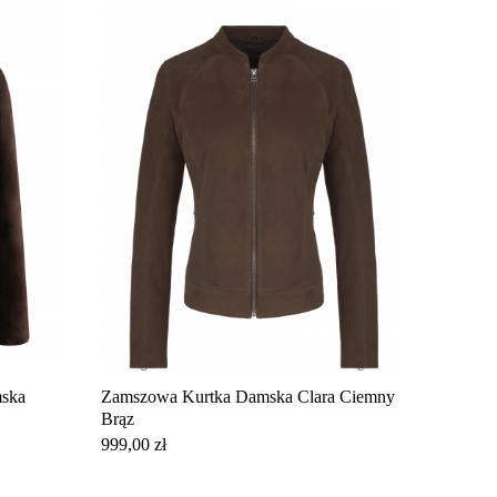
mska
Zamszowa Kurtka Damska Clara Ciemny
Brąz
Cena
999,00 zł