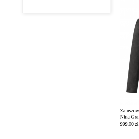
Zamszowa
Nina Graf
Cena
999,00 zł