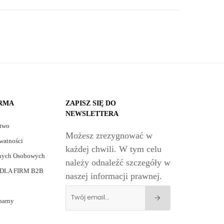
IRMA
ZAPISZ SIĘ DO
NEWSLETTERA
stwo
Możesz zrezygnować w
watności
każdej chwili. W tym celu
nych Osobowych
należy odnaleźć szczegóły w
DLA FIRM B2B
naszej informacji prawnej.
narny