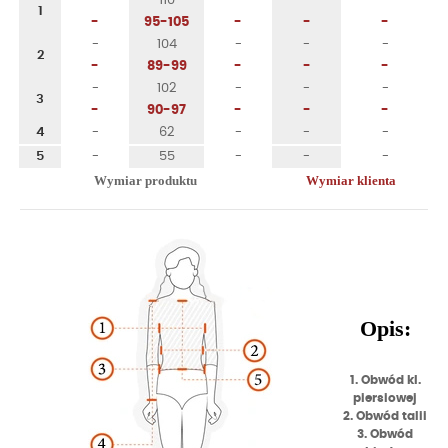
-
110
-
-
-
1
-
95-105
-
-
-
-
104
-
-
-
2
-
89-99
-
-
-
-
102
-
-
-
3
-
90-97
-
-
-
4
-
62
-
-
-
5
-
55
-
-
-
Wymiar produktu
Wymiar klienta
Opis:
1. Obwód kl.
piersiowej
2. Obwód talii
3. Obwód