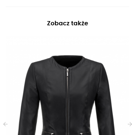
Zobacz także
‹
›