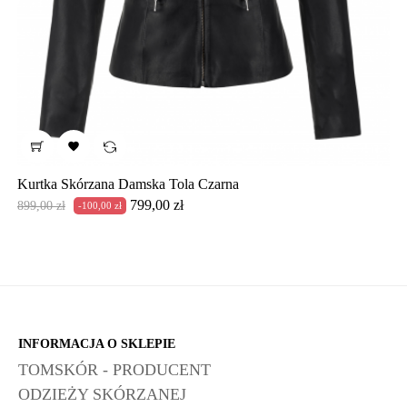

Kurtka Skórzana Damska Tola Czarna
Cena
Cena
799,00 zł
899,00 zł
-100,00 zł
podstawowa
INFORMACJA O SKLEPIE
TOMSKÓR - PRODUCENT
ODZIEŻY SKÓRZANEJ