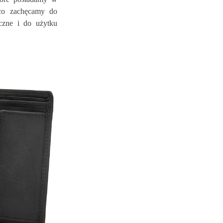
ąco zachęcamy do
yczne i do użytku
JAK DBAĆ O KURTKĘ
PORTFEL Z BLOKADĄ 
SKÓRZANĄ - NA CO
- CZY JEST POTRZEBN
UWAŻAĆ ŻEBY ZACHOWAĆ
CZY DZIAŁA?
IDEALNY WYGLĄD
ODZIEŻY SKÓRZANEJ?
33277
wyświetleń
36605
wyświetleń
0
Polubień
8
Polubień
Zastanawiałeś się kiedyś,
dlaczego niektóre portfele
Co powinien wiedzieć
skórzane posiadają blokad
użytkownik odzieży i galanterii
RFID? Zależy Ci na
skórzanej zaraz po zakupie? Na
bezpieczeństwie...
co zwrócić uwagę, żeby
produkty...
Czytaj Więcej
Czytaj Więcej