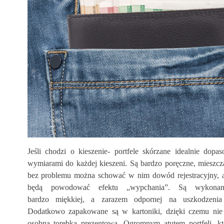
wietleń
64
Polubień
eń
Kurtki skórzane to ponadczasowy
element garderoby, który od lat nie
udnia odebraliśmy
wychodzi z mody. Co roku projektanci
 na długo zostanie w
mody...
i. Firma Dawtona zgłosiła
Czytaj Więcej
ej
Jeśli chodzi o kieszenie- portfele skórzane idealnie dopa
wymiarami do każdej kieszeni. Są bardzo poręczne, mieszczą
bez problemu można schować w nim dowód rejestracyjny, a
będą powodować efektu „wypchania”. Są wykonane
bardzo miękkiej, a zarazem odpornej na uszkodzenia 
Dodatkowo zapakowane są w kartoniki, dzięki czemu nie 
osobna torebka prezentowa. Ogromnym atutem portfeli, k