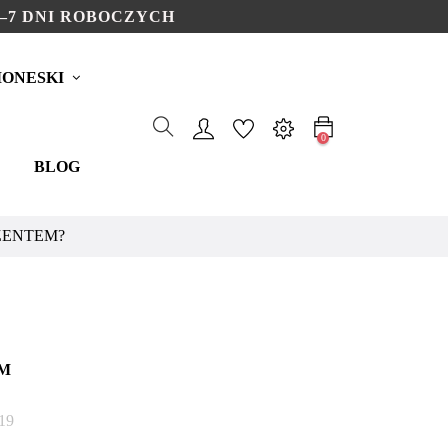
–7 DNI ROBOCZYCH
ONESKI
0
BLOG
ZENTEM?
YM
19