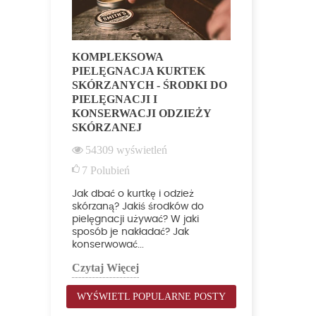
KOMPLEKSOWA
RODZAJE
PIELĘGNACJA KURTEK
NATURALN
SKÓRZANYCH - ŚRODKI DO
RÓŻNI Z
PIELĘGNACJI I
NUBUKU?
KONSERWACJI ODZIEŻY
48597
wy
SKÓRZANEJ
10
Polubi
54309
wyświetleń
Wpis który 
7
Polubień
odróżnić wi
najpopularn
Jak dbać o kurtkę i odzież
skór, stoso
skórzaną? Jakiś środków do
pielęgnacji używać? W jaki
Czytaj Więc
sposób je nakładać? Jak
konserwować...
Czytaj Więcej
WYŚWIETL POPULARNE POSTY