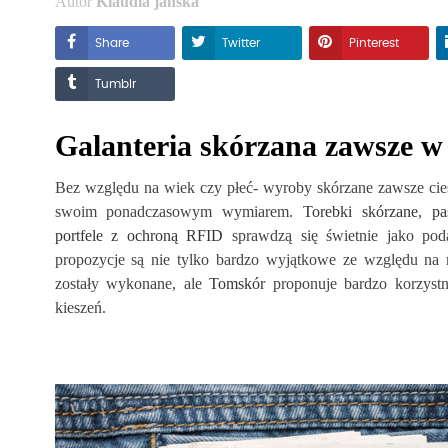
Autor
Klaudia jańska
Share
Twitter
Pinterest
Tumblr
Galanteria skórzana zawsze w
Bez względu na wiek czy płeć- wyroby skórzane zawsze ciesz
swoim ponadczasowym wymiarem.
Torebki skórzane
,
pa
portfele z ochroną RFID
sprawdzą się świetnie jako pod
propozycje są nie tylko bardzo wyjątkowe ze względu na m
zostały wykonane, ale
Tomskór
proponuje bardzo korzystn
kieszeń.
KÓRZANA
NAJMODNIEJSZE KOLORY
A AXEL NA 33.
KURTEK W TYM SEZONIE
OŚP!
4392
wyświetleń