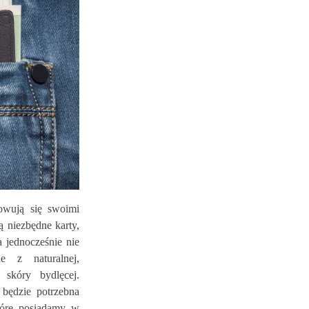
5836
wyświetleń
45
Polubień
87
Polubień
Wybór odpowiedniego paska może być
wyzwaniem ze względu na ogromną
Wybierając się na wesele pragn
ilość i różnorodność dostępnych
wyglądać nieziemsko, pragniem
modeli. Zajrzyj do...
stworzyć niebanalny look, który
podkreśli naszą...
Czytaj Więcej
Czytaj Więcej
sowują się swoimi
 niezbędne karty,
 jednocześnie nie
 z naturalnej,
skóry bydlęcej.
będzie potrzebna
tóre posiadamy w