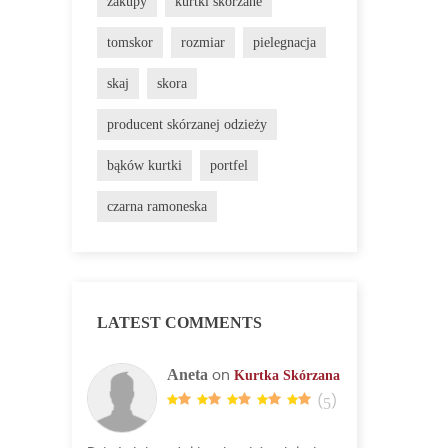
zakupy
kurtki skórzane
tomskor
rozmiar
pielegnacja
skaj
skora
producent skórzanej odzieży
bąków kurtki
portfel
czarna ramoneska
LATEST COMMENTS
Aneta
Kurtka Skórzana
on
(
5
)