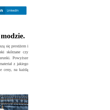
LinkedIn
 modzie.
ą się prestiżem i
ski skórzane
czy
arunki. Powyższe
ateriał z jakiego
e ceny, na każdą
KRÓTKI PRZEWODNIK PO
JAK WYBRAĆ IDEALN
PASKACH
KURTKĘ DO SUKIENKI
WESELE?
6376
wyświetleń