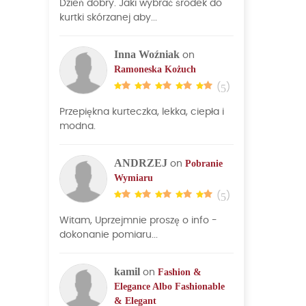
Dzień dobry. Jaki wybrać środek do
kurtki skórzanej aby...
Inna Woźniak
on
Ramoneska Kożuch
(
5
)
Przepiękna kurteczka, lekka, ciepła i
modna.
ANDRZEJ
Pobranie
on
Wymiaru
(
5
)
Witam, Uprzejmnie proszę o info -
dokonanie pomiaru...
kamil
Fashion &
on
Elegance Albo Fashionable
& Elegant