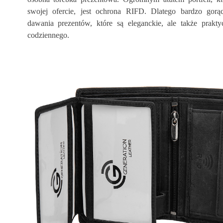
swojej ofercie, jest ochrona RIFD. Dlatego bardzo gor
dawania prezentów, które są eleganckie, ale także prakt
codziennego.
 SKÓR
JAK ODRÓŻNIĆ SKÓRĘ
YCH - CZYM SIĘ
NATURALNĄ OD
AMSZ OD
EKOLOGICZNEJ? CZYM SIĘ
RÓŻNI SKAJ OD SKÓRY
NATURALNEJ?
świetleń
39657
wyświetleń
eń
9
Polubień
pozwoli bez problemu
ększość
Jak rozpoznać te dwa na pozór
iejszych rodzajów
podobne do siebie materiały?
wanych w branży...
Czym charakteryzuje się skóra
naturalna a czym...
ej
Czytaj Więcej