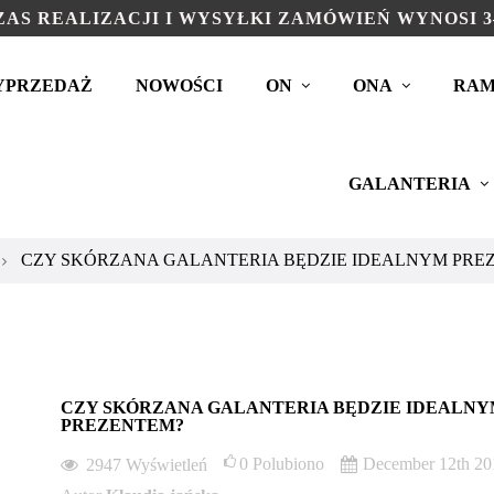
AS REALIZACJI I WYSYŁKI ZAMÓWIEŃ WYNOSI 3
YPRZEDAŻ
NOWOŚCI
ON
ONA
RAM
GALANTERIA
CZY SKÓRZANA GALANTERIA BĘDZIE IDEALNYM PRE
CZY SKÓRZANA GALANTERIA BĘDZIE IDEALN
PREZENTEM?
0
Polubiono
December 12th 20
2947
Wyświetleń