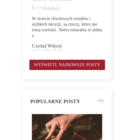
1334
wyś
37
Polubień
14
Polubi
W świecie chwilowych trendów i
szybkich decyzji, są rzeczy, które nie
Pod koniec gr
tracą wartości. Skóra naturalna to jedna
telefon, który
z...
naszej pamięc
się do nas z...
Czytaj Więcej
Czytaj Więc
WYŚWIETL NAJNOWSZE POSTY
POPULARNE POSTY