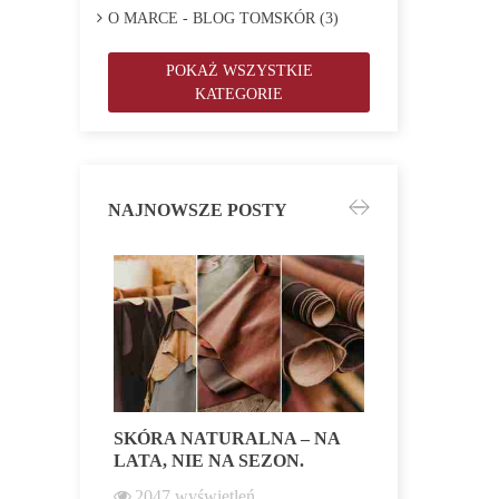
O MARCE - BLOG TOMSKÓR (3)
POKAŻ WSZYSTKIE
KATEGORIE
NAJNOWSZE POSTY
SKÓRA NATURALNA – NA
NASZA S
LATA, NIE NA SEZON.
RAMONESK
FINALE W
2047
wyświetleń