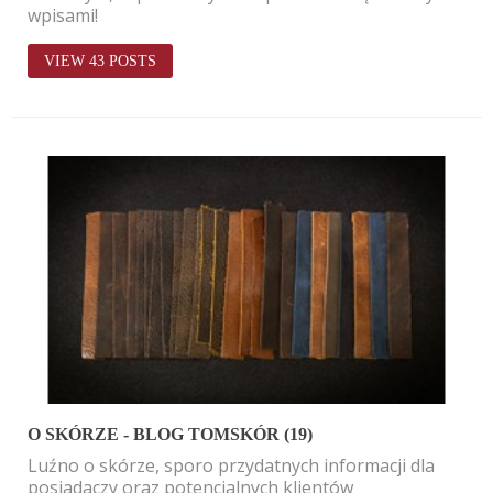
wpisami! 
VIEW 43 POSTS
O SKÓRZE - BLOG TOMSKÓR (19)
Luźno o skórze, sporo przydatnych informacji dla 
posiadaczy oraz potencjalnych klientów 