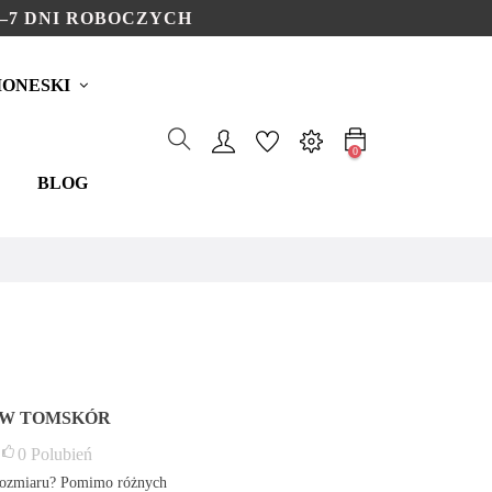
–7 DNI ROBOCZYCH
ONESKI
0
BLOG
 W TOMSKÓR
0
Polubień
rozmiaru? Pomimo różnych