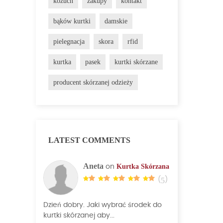
kożuch
zakupy
kontakt
bąków kurtki
damskie
pielegnacja
skora
rfid
kurtka
pasek
kurtki skórzane
producent skórzanej odzieży
LATEST COMMENTS
Aneta
Kurtka Skórzana
on
(
5
)
Dzień dobry. Jaki wybrać środek do
kurtki skórzanej aby...