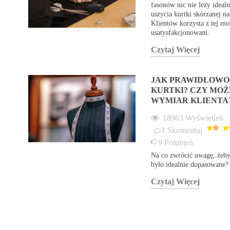
fasonów nic nie leży idea
uszycia kurtki skórzanej n
Klientów korzysta z tej mo
usatysfakcjonowani.
Czytaj Więcej
JAK PRAWIDŁOWO
KURTKI? CZY MOŻ
WYMIAR KLIENTA
18963
Wyświetleń
1
Skomentuj
9
Polubień
Na co zwrócić uwagę, żeby 
było idealnie dopasowane?
Czytaj Więcej
KÓRZANA
NAJMODNIEJSZE KOLORY
A AXEL NA 33.
KURTEK W TYM SEZONIE
OŚP!
4387
wyświetleń