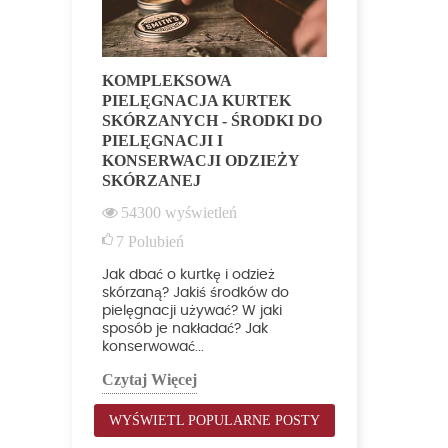
KOMPLEKSOWA
RODZAJE
PIELĘGNACJA KURTEK
NATURALN
SKÓRZANYCH - ŚRODKI DO
RÓŻNI Z
PIELĘGNACJI I
NUBUKU?
KONSERWACJI ODZIEŻY
48589
wy
SKÓRZANEJ
10
Polubi
54300
wyświetleń
Wpis który 
7
Polubień
odróżnić wi
najpopularn
Jak dbać o kurtkę i odzież
skór, stoso
skórzaną? Jakiś środków do
pielęgnacji używać? W jaki
Czytaj Więc
sposób je nakładać? Jak
konserwować...
Czytaj Więcej
WYŚWIETL POPULARNE POSTY