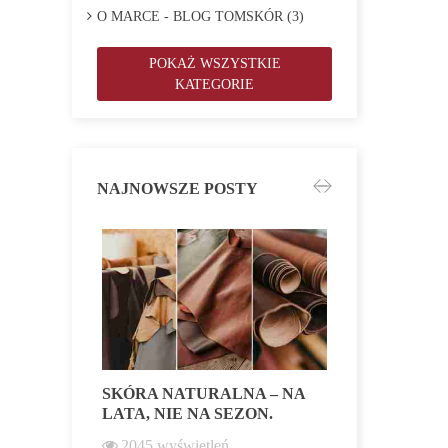
O MARCE - BLOG TOMSKÓR (3)
POKAŻ WSZYSTKIE
KATEGORIE
NAJNOWSZE POSTY
SKÓRA NATURALNA – NA
NASZA S
LATA, NIE NA SEZON.
RAMONESK
FINALE W
2045
wyświetleń