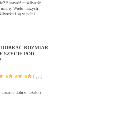
lnie? Sprawdź możliwość
a miarę. Wielu naszych
żliwości i są w pełni
 DOBRAĆ ROZMIAR
E SZYCIE POD
?
(
5.0
)
ubranie dobrze leżało i
KRÓTKI PRZEWODNIK PO
JAK WYBRAĆ IDEALN
PASKACH
KURTKĘ DO SUKIENKI
WESELE?
6369
wyświetleń