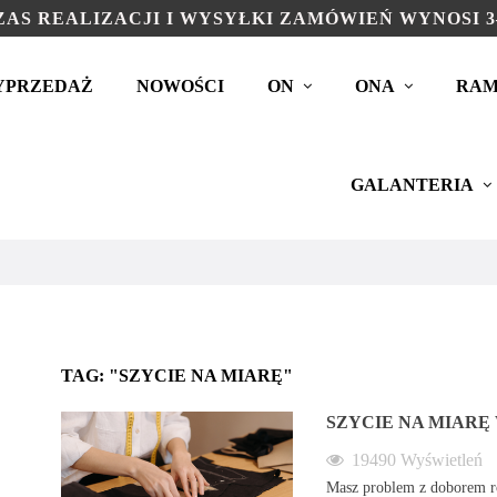
AS REALIZACJI I WYSYŁKI ZAMÓWIEŃ WYNOSI 3
YPRZEDAŻ
NOWOŚCI
ON
ONA
RAM
GALANTERIA
TAG: "SZYCIE NA MIARĘ"
SZYCIE NA MIARĘ
19490
Wyświetleń
Masz problem z doborem 