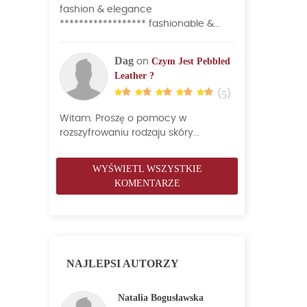
fashion & elegance
****************** fashionable &...
Dag
Czym Jest Pebbled
on
Leather ?
(
5
)
Witam. Proszę o pomocy w
rozszyfrowaniu rodzaju skóry...
WYŚWIETL WSZYSTKIE
KOMENTARZE
NAJLEPSI AUTORZY
Natalia Bogusławska