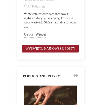
1331
wyś
37
Polubień
14
Polubi
W świecie chwilowych trendów i
szybkich decyzji, są rzeczy, które nie
Pod koniec gr
tracą wartości. Skóra naturalna to jedna
telefon, który
z...
naszej pamięc
się do nas z...
Czytaj Więcej
Czytaj Więc
WYŚWIETL NAJNOWSZE POSTY
POPULARNE POSTY