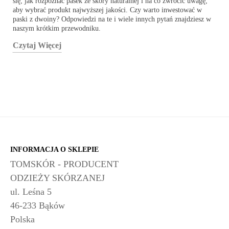
się, jak rozpoznać pasek ze skóry naturalnej i na co zwrócić uwagę,
aby wybrać produkt najwyższej jakości. Czy warto inwestować w
paski z dwoiny? Odpowiedzi na te i wiele innych pytań znajdziesz w
naszym krótkim przewodniku.
Czytaj Więcej
INFORMACJA O SKLEPIE
TOMSKÓR - PRODUCENT
ODZIEŻY SKÓRZANEJ
ul. Leśna 5
46-233 Bąków
Polska