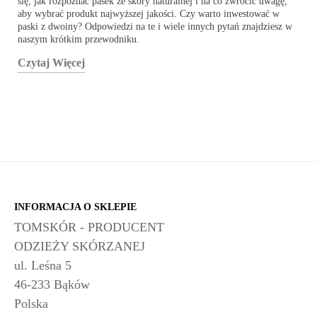
się, jak rozpoznać pasek ze skóry naturalnej i na co zwrócić uwagę,
aby wybrać produkt najwyższej jakości. Czy warto inwestować w
paski z dwoiny? Odpowiedzi na te i wiele innych pytań znajdziesz w
naszym krótkim przewodniku.
Czytaj Więcej
INFORMACJA O SKLEPIE
TOMSKÓR - PRODUCENT
ODZIEŻY SKÓRZANEJ
ul. Leśna 5
46-233 Bąków
Polska