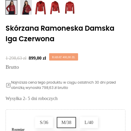
Skórzana Ramoneska Damska
Iga Czerwona
1 298,63 zł
899,00 zł
RABAT 400,00 ZŁ
Brutto
Najniższa cena tego produktu w ciągu ostatnich 30 dni przed
obniżką wynosiła 798,63 zł brutto
Wysyłka 2- 5 dni roboczych
S/36
M/38
L/40
Rozmiar