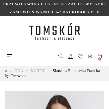
PRZEWIDYWANY CZAS REALIZACJI I WYSYŁKI
ZAMÓWIEŃ WYNOSI 3–7 DNI ROBOCZYCH
Toggle
☰
navigation
0
ONA
KURTKI
Skórzana Ramoneska Damska
Iga Czerwona