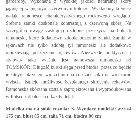
garderoby. Wykonana z wysokiej jakości naturalnej skóry
jagnięcej w pięknym czerwonym kolorze. Wykładany kołnierz
nadaje ramonesce charakterystycznego rockowego wyglądu.
Srebrne zamki doskonale kontrastują z czerwoną skórą. Na
szczególną uwagę zasługują ozdobne przeszycia na bokach
ramoneski, które dodatkowo zdobią poziome zamki. Zamki w
rękawach nie tylko zdobią tył ramoneski ale dodatkowo
umożliwiają poszerzenie rękawów. Niezwykle praktyczna i
stylowa- taka właśnie jest najnowsza ramoneska od
TOMSKÓR! Długość kurtki sięga przed biodra, przez co będzie
idealnym okryciem wierzchnim na co dzień jak i na wieczorne
wyjścia. Istnieje możliwość bezpłatnego skrócenia rękawów.
Ramoneska skórzana została zaprojektowana i wyprodukowana
w Polsce z dbałością o każdy detal.
Modelka ma na sobie rozmiar S. Wymiary modelki: wzrost
175 cm, biust 85 cm, talia 71 cm, biodra 96 cm