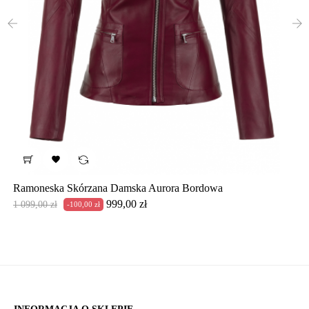
‹
›

Ramoneska Skórzana Damska Aurora Bordowa
Cena
Cena
999,00 zł
1 099,00 zł
-100,00 zł
podstawowa