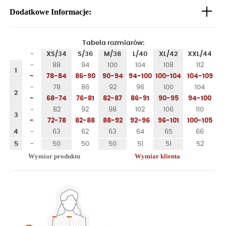
Dodatkowe Informacje:
Tabela rozmiarów:
-
XS/34
S/36
M/38
L/40
XL/42
XXL/44
-
88
94
100
104
108
112
1
-
78-84
86-90
90-94
94-100
100-104
104-109
-
78
86
92
96
100
104
2
-
68-74
76-81
82-87
86-91
90-95
94-100
-
82
92
98
102
106
110
3
-
72-78
82-88
88-92
92-96
96-101
100-105
4
-
63
62
63
64
65
66
5
-
50
50
50
51
51
52
Wymiar produktu
Wymiar klienta