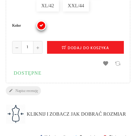
XL/42
XXL/44
Kolor
DODAJ DO KOSZYKA

DOSTĘPNE

Napisz recenzję
KLIKNIJ I ZOBACZ JAK DOBRAĆ ROZMIAR