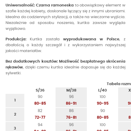
Uniwersalność:
Czarna ramoneska
to obowiązkowy element w
szafie każdej kobiety, doskonale łączący się z innymi ubraniami.
Idealna do codziennych stylizacji, a także na wieczorne wyjścia.
Niezależnie od sposobu noszenia, kurtka zawsze wygląda
wyjątkowo.
Produkcja:
Kurtka została
wyprodukowana w Polsce
, z
dbałością o każdy szczegół i z wykorzystaniem najwyższej
jakości materiałów.
Bez dodatkowych kosztów:
Możliwość bezpłatnego skrócenia
rękawów
, dzięki czemu kurtka idealnie dopasuje się do każdej
sylwetki.
Tabela rozm
S/36
M/38
L/40
X
90
96
100
1
80-85
86-91
90-95
9
82
86
90
2
72-77
76-81
80-85
8
94
96
100
3