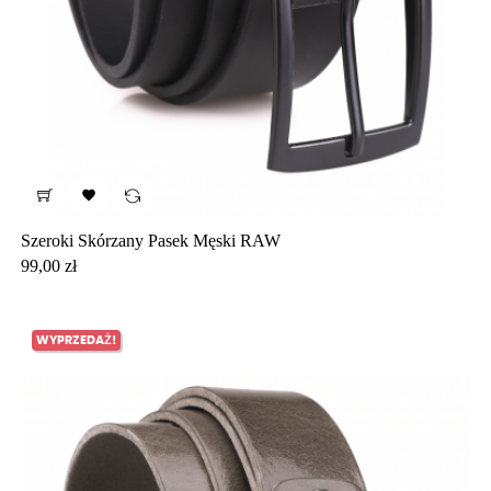

Szeroki Skórzany Pasek Męski RAW
Cena
99,00 zł
WYPRZEDAŻ!