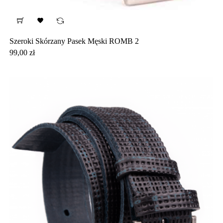

Szeroki Skórzany Pasek Męski ROMB 2
Cena
99,00 zł