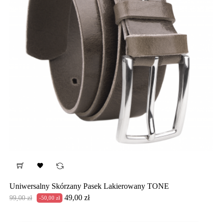

Uniwersalny Skórzany Pasek Lakierowany TONE
Cena
Cena
49,00 zł
99,00 zł
-50,00 zł
podstawowa