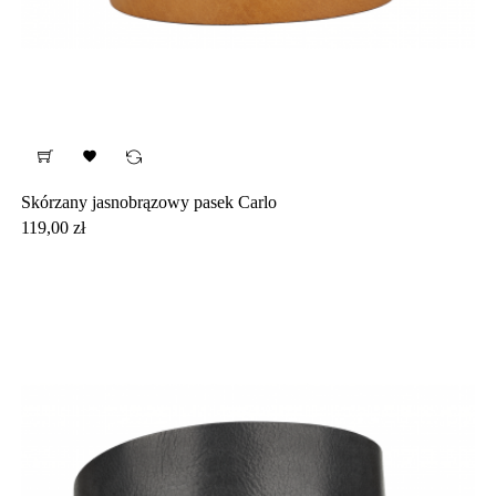

Skórzany jasnobrązowy pasek Carlo
Cena
119,00 zł