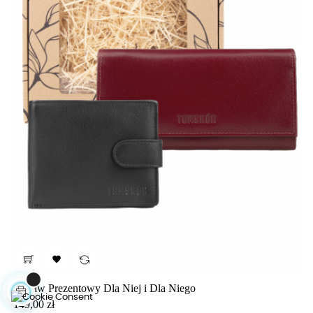

Zestaw Prezentowy Dla Niej i Dla Niego
Cena
149,00 zł