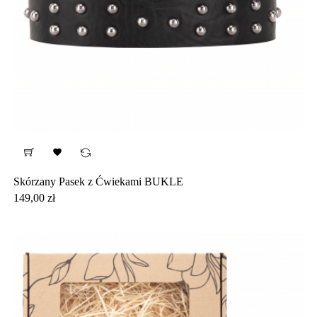

Skórzany Pasek z Ćwiekami BUKLE
Cena
149,00 zł