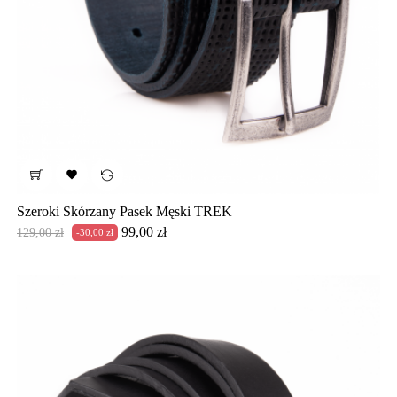

Szeroki Skórzany Pasek Męski TREK
Cena
Cena
99,00 zł
129,00 zł
-30,00 zł
podstawowa