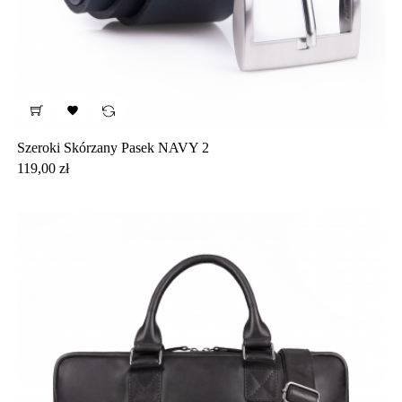

Szeroki Skórzany Pasek NAVY 2
Cena
119,00 zł