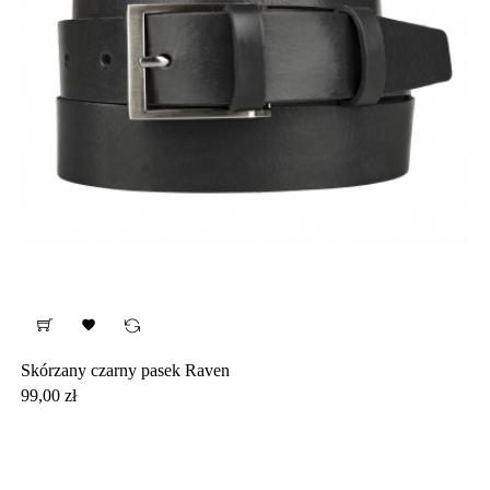

Skórzany czarny pasek Raven
Cena
99,00 zł