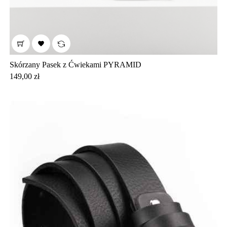

Skórzany Pasek z Ćwiekami PYRAMID
Cena
149,00 zł