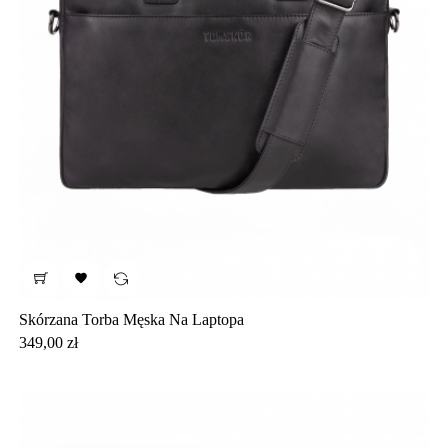

Skórzana Torba Męska Na Laptopa
Cena
349,00 zł