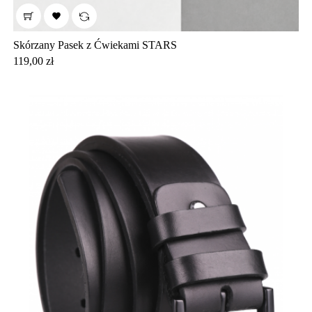

Skórzany Pasek z Ćwiekami STARS
Cena
119,00 zł