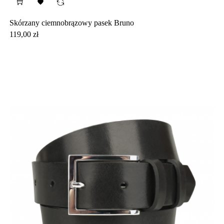

Skórzany ciemnobrązowy pasek Bruno
Cena
119,00 zł