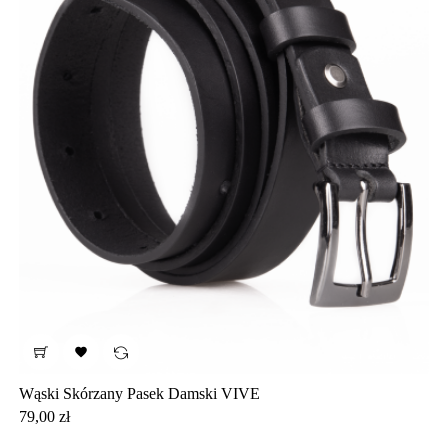

Wąski Skórzany Pasek Damski VIVE
Cena
79,00 zł