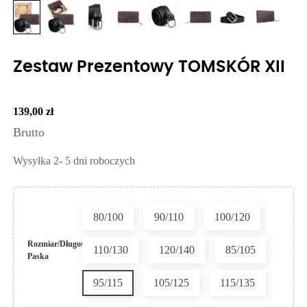
Zestaw Prezentowy TOMSKÓR XII
139,00 zł
Brutto
Wysyłka 2- 5 dni roboczych
80/100
90/110
100/120
Rozmiar/Długość
110/130
120/140
85/105
Paska
95/115
105/125
115/135