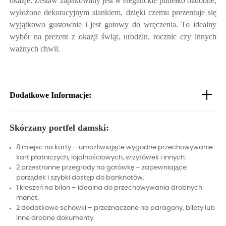
okazje. Zestaw zapakowany jest w eleganckie pudełko ozdobne,
wyłożone dekoracyjnym siankiem, dzięki czemu prezentuje się
wyjątkowo gustownie i jest gotowy do wręczenia. To idealny
wybór na prezent z okazji świąt, urodzin, rocznic czy innych
ważnych chwil.
Dodatkowe Informacje:
Skórzany portfel damski:
8 miejsc na karty – umożliwiające wygodne przechowywanie
kart płatniczych, lojalnościowych, wizytówek i innych.
2 przestronne przegrody na gotówkę – zapewniające
porządek i szybki dostęp do banknotów.
1 kieszeń na bilon – idealna do przechowywania drobnych
monet.
2 dodatkowe schowki – przeznaczone na paragony, bilety lub
inne drobne dokumenty.