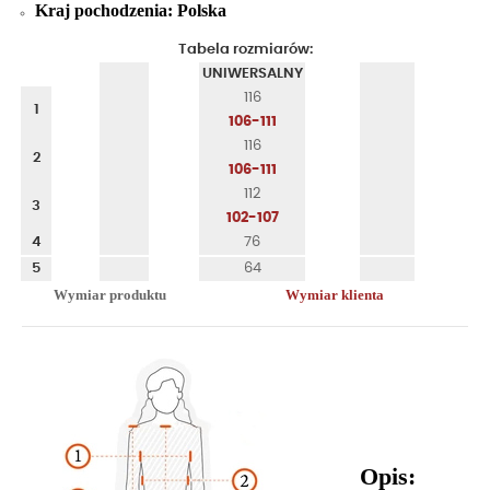
Kraj pochodzenia: Polska
Tabela rozmiarów:
UNIWERSALNY
116
1
106-111
116
2
106-111
112
3
102-107
4
76
5
64
Wymiar produktu
Wymiar klienta
Opis: