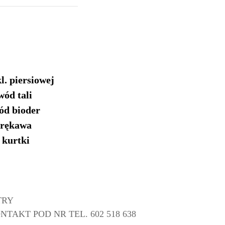
l. piersiowej
wód tali
ód bioder
. rękawa
. kurtki
TRY
AKT POD NR TEL. 602 518 638