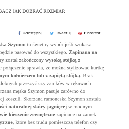
ZOBACZ JAK DOBRAĆ ROZMIAR
Udostępnij
Tweetuj
Pinterest
ska Szymon
to świetny wybór jeśli szukasz
a będzie pasować do wszystkiego.
Zapinana na
óry został zakończony
wysoką stójką z
ne połączenie sprawia, że można stylizować kurtkę
nym kołnierzem lub z zapiętą
stójką
. Brak
zdobnych przeszyć czy zamków w rękawach
órzana męska Szymon pasuje zarówno do
ałej koszuli. Skórzana ramoneska Szymon została
ści naturalnej skóry jagnięcej
w modnym
wie kieszenie zewnętrzne
zapinane na zamek
ętrzne
, które bez trudu pomieszczą telefon czy