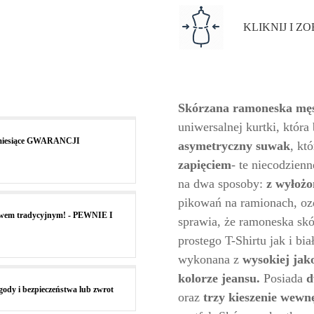
KLIKNIJ I 
Skórzana ramoneska mę
uniwersalnej kurtki, któr
4 miesiące GWARANCJI
asymetryczny suwak
, kt
zapięciem
- te niecodzien
na dwa sposoby:
z wyłożo
pikowań na ramionach, o
wem tradycyjnym! - PEWNIE I
sprawia, że ramoneska sk
prostego T-Shirtu jak i bi
wykonana z
wysokiej jako
kolorze jeansu.
Posiada
d
ody i bezpieczeństwa lub zwrot
oraz
trzy kieszenie wewn