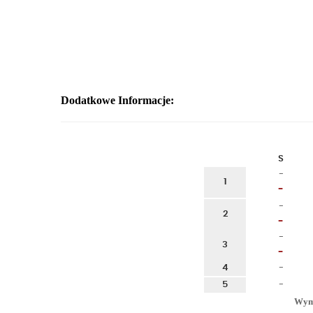
Dodatkowe Informacje:
S
-
1
-
-
2
-
-
3
-
4
-
5
-
Wymi