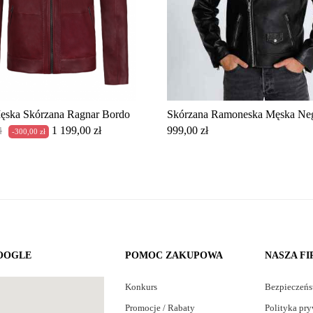
ęska Skórzana Ragnar Bordo
Skórzana Ramoneska Męska Ne
Cena
Cena
1 199,00 zł
999,00 zł
ł
-300,00 zł
owa
OOGLE
POMOC ZAKUPOWA
NASZA F
Konkurs
Bezpieczeń
Promocje / Rabaty
Polityka pry