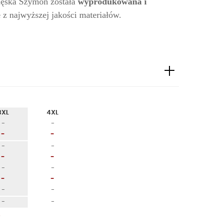
 męska Szymon została
wyprodukowana i
e
z najwyższej jakości materiałów.
3XL
4XL
-
-
-
-
-
-
-
-
-
-
-
-
-
-
-
-
a