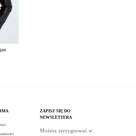
gan
IRMA
ZAPISZ SIĘ DO
NEWSLETTERA
stwo
Możesz zrezygnować w
watności