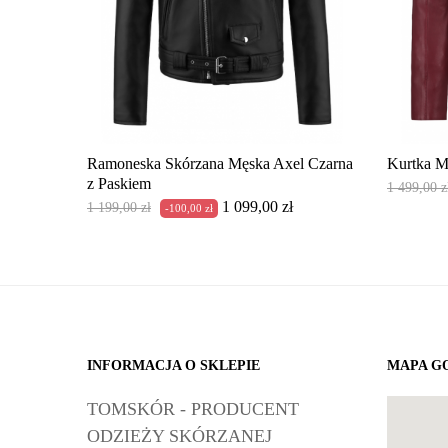
Ramoneska Skórzana Męska Axel Czarna
Kurtka M
z Paskiem
Cena
1 499,00 z
Cena
Cena
1 099,00 zł
1 199,00 zł
podstaw
-100,00 zł
podstawowa
INFORMACJA O SKLEPIE
MAPA G
TOMSKÓR - PRODUCENT
ODZIEŻY SKÓRZANEJ