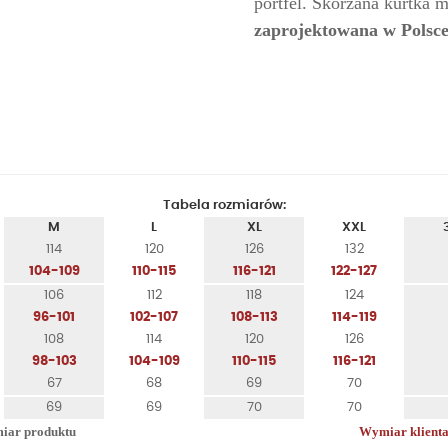
portfel. Skórzana kurtka
zaprojektowana w Polsc
Tabela rozmiarów:
M
L
XL
XXL
114
120
126
132
104-109
110-115
116-121
122-127
106
112
118
124
96-101
102-107
108-113
114-119
108
114
120
126
98-103
104-109
110-115
116-121
67
68
69
70
69
69
70
70
ar produktu
Wymiar klient