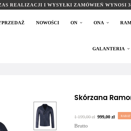
AS REALIZACJI I WYSYŁKI ZAMÓWIEŃ WYNOSI 3
YPRZEDAŻ
NOWOŚCI
ON
ONA
RAM
GALANTERIA
Skórzana Ramo
1 199,00 zł
999,00 zł
RABAT 
Brutto