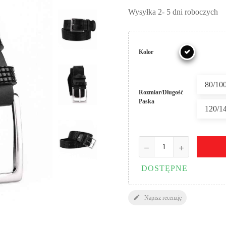
Wysyłka 2- 5 dni roboczych
Kolor
80/10
Rozmiar/Długość
Paska
120/1
DOSTĘPNE

Napisz recenzję