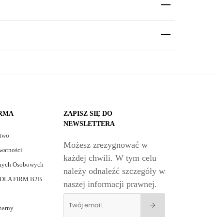
IRMA
ZAPISZ SIĘ DO
NEWSLETTERA
stwo
Możesz zrezygnować w
watności
każdej chwili. W tym celu
nych Osobowych
należy odnaleźć szczegóły w
DLA FIRM B2B
naszej informacji prawnej.
narny