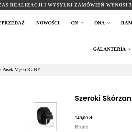
AS REALIZACJI I WYSYŁKI ZAMÓWIEŃ WYNOSI 3
YPRZEDAŻ
NOWOŚCI
ON
ONA
RAM
GALANTERIA
ny Pasek Męski RUBY
Szeroki Skórza
149,00 zł
Brutto