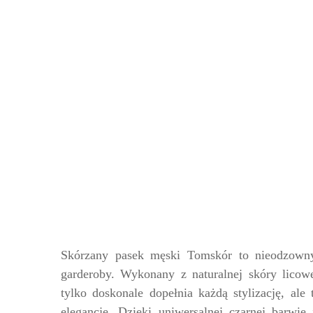
Skórzany pasek męski Tomskór to nieodzowny
garderoby. Wykonany z naturalnej skóry licowe
tylko doskonale dopełnia każdą stylizację, ale
elegancję. Dzięki uniwersalnej czarnej barwie 