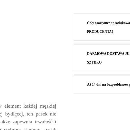
Cały asortyment produkowa
PRODUCENTA!
DARMOWA DOSTAWA JUŻ OD 
SZYBKO
Aż 14 dni na bezproblemową
 element każdej męskiej
j bydlęcej, ten pasek nie
 także zapewnia trwałość i
i srebrnej klamrze, pasek