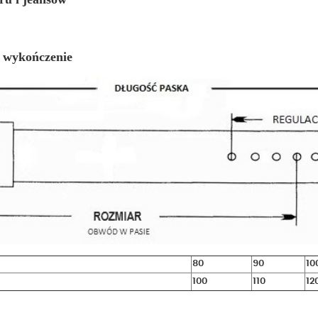
e wykończenie
80
90
10
100
110
12