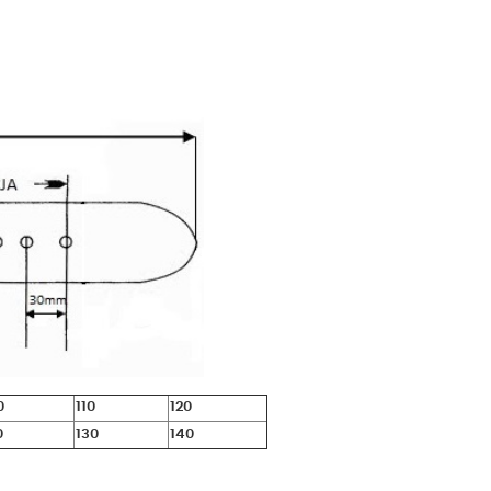
0
110
120
0
130
140