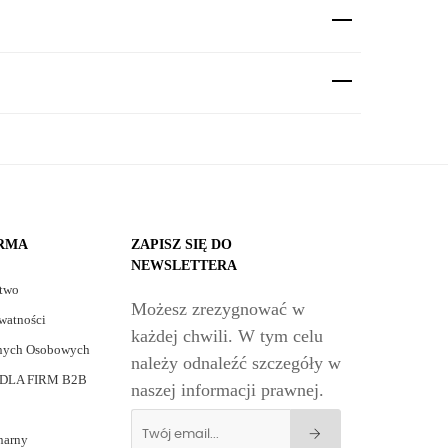
IRMA
ZAPISZ SIĘ DO
NEWSLETTERA
stwo
Możesz zrezygnować w
watności
każdej chwili. W tym celu
nych Osobowych
należy odnaleźć szczegóły w
DLA FIRM B2B
naszej informacji prawnej.
narny