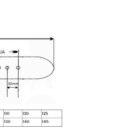
110
120
125
130
140
145