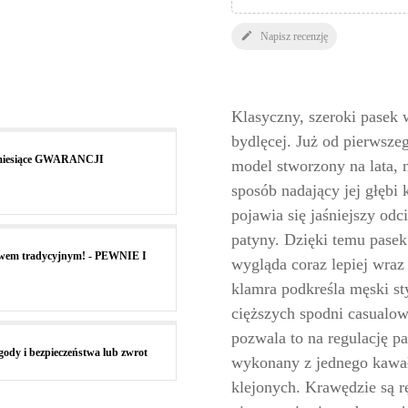

Napisz recenzję
Klasyczny, szeroki pasek 
bydlęcej. Już od pierwszeg
4 miesiące GWARANCJI
model stworzony na lata, 
sposób nadający jej głębi 
pojawia się jaśniejszy odc
patyny. Dzięki temu pasek
wem tradycyjnym! - PEWNIE I
wygląda coraz lepiej wra
klamra podkreśla męski sty
cięższych spodni casualow
pozwala to na regulację pa
ody i bezpieczeństwa lub zwrot
wykonany z jednego kawałk
klejonych. Krawędzie są r