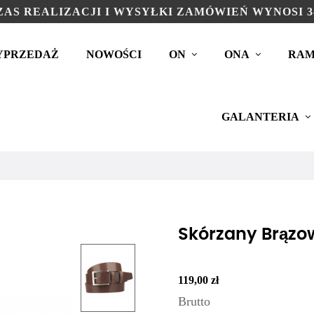
AS REALIZACJI I WYSYŁKI ZAMÓWIEŃ WYNOSI 3
YPRZEDAŻ
NOWOŚCI
ON
ONA
RAM
GALANTERIA
Skórzany Brązo
119,00 zł
Brutto