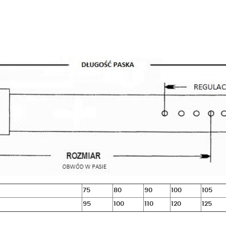
75
80
90
100
105
95
100
110
120
125