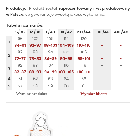
Produkcja
: Produkt został
zaprezentowany i wyprodukowany
w Polsce
, co gwarantuje wysoką jakość wykonania.
Tabela rozmiarów:
S/36
M/38
L/40
XL/42
2XL/44
3XL/46
4XL/48
96
102
108
114
120
-
-
1
84-91
92-97
98-103
104-109
110-115
-
-
82
88
94
100
106
-
-
2
72-77
78-83
84-89
90-95
96-101
-
-
92
98
104
110
116
-
-
3
82-87
88-93
94-99
100-105
106-111
-
-
4
61
62
63
64
65
-
-
5
57
58
59
60
61
-
-
Wymiar produktu
Wymiar klienta