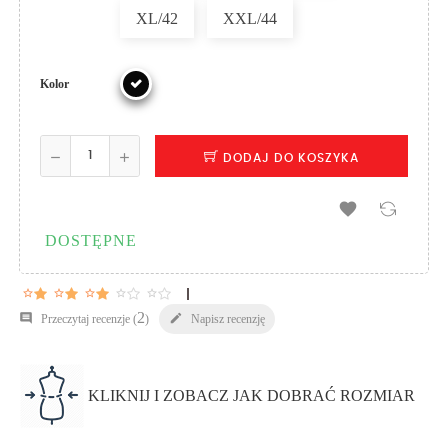
XL/42
XXL/44
Kolor
DODAJ DO KOSZYKA

DOSTĘPNE
2


Napisz recenzję
Przeczytaj recenzje (
)
KLIKNIJ I ZOBACZ JAK DOBRAĆ ROZMIAR