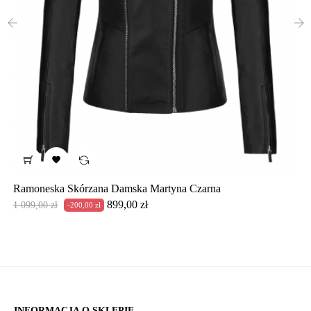
‹
›

Ramoneska Skórzana Damska Martyna Czarna
Cena
Cena
899,00 zł
1 099,00 zł
-200,00 zł
podstawowa
INFORMACJA O SKLEPIE