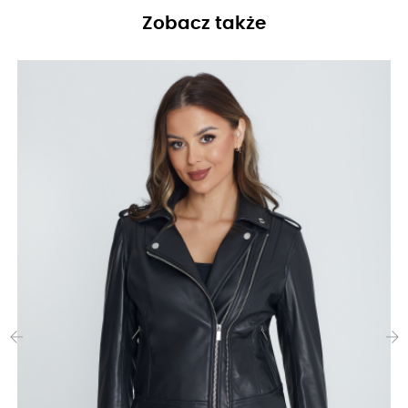
Zobacz także
‹
›