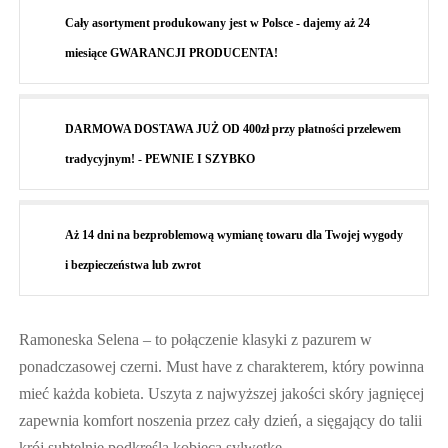
Cały asortyment produkowany jest w Polsce - dajemy aż 24
miesiące GWARANCJI PRODUCENTA!
DARMOWA DOSTAWA JUŻ OD 400zł przy płatności przelewem
tradycyjnym! - PEWNIE I SZYBKO
Aż 14 dni na bezproblemową wymianę towaru dla Twojej wygody
i bezpieczeństwa lub zwrot
Ramoneska Selena – to połączenie klasyki z pazurem w
ponadczasowej czerni. Must have z charakterem, który powinna
mieć każda kobieta. Uszyta z najwyższej jakości skóry jagnięcej
zapewnia komfort noszenia przez cały dzień, a sięgający do talii
krój subtelnie podkreśla kobiecą sylwetkę.