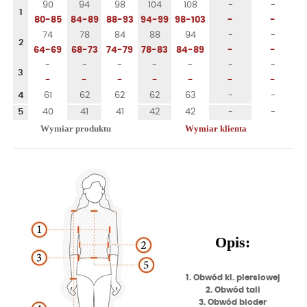
90
94
98
104
108
-
-
1
80-85
84-89
88-93
94-99
98-103
-
-
74
78
84
88
94
-
-
2
64-69
68-73
74-79
78-83
84-89
-
-
-
-
-
-
-
-
-
3
-
-
-
-
-
-
-
4
61
62
62
62
63
-
-
5
40
41
41
42
42
-
-
Wymiar produktu
Wymiar klienta
Opis:
1. Obwód kl. piersiowej
2. Obwód tali
3. Obwód bioder