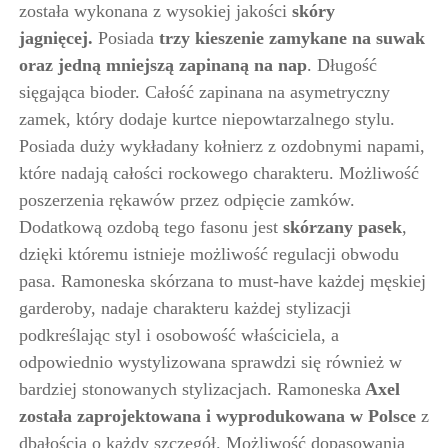
została wykonana z wysokiej jakości
skóry
jagnięcej.
Posiada
trzy kieszenie zamykane na suwak
oraz jedną mniejszą zapinaną na nap
. Długość
sięgająca bioder. Całość zapinana na asymetryczny
zamek, który dodaje kurtce niepowtarzalnego stylu.
Posiada duży wykładany kołnierz z ozdobnymi napami,
które nadają całości rockowego charakteru. Możliwość
poszerzenia rękawów przez odpięcie zamków.
Dodatkową ozdobą tego fasonu jest
skórzany pasek
,
dzięki któremu istnieje możliwość regulacji obwodu
pasa. Ramoneska skórzana to must-have każdej męskiej
garderoby, nadaje charakteru każdej stylizacji
podkreślając styl i osobowość właściciela, a
odpowiednio wystylizowana sprawdzi się również w
bardziej stonowanych stylizacjach. Ramoneska
Axel
została zaprojektowana i wyprodukowana w Polsce
z
dbałością o każdy szczegół. Możliwość dopasowania