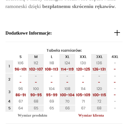
ramoneski dzięki
bezpłatnemu skróceniu rękawów
.
Dodatkowe Informacje:
Tabela rozmiarów:
S
M
L
XL
XXL
3XL
4XL
106
112
118
124
130
136
-
1
96-101
102-107
108-113
114-119
120-125
126-131
-
-
-
-
-
-
-
-
2
-
-
-
-
-
-
-
96
100
104
108
114
120
-
3
86-91
90-95
95-99
100-104
105-109
100-115
-
4
67
68
69
70
71
72
-
5
64
65
65
66
67
68
-
Wymiar produktu
Wymiar klienta