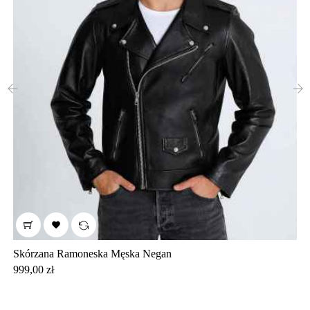
‹
›

Skórzana Ramoneska Męska Negan
Cena
999,00 zł