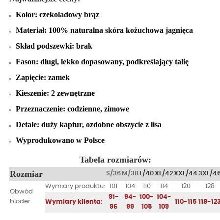
Kolor: czekoladowy brąz
Materiał: 100% naturalna skóra kożuchowa jagnięca
Skład podszewki: brak
Fason: długi, lekko dopasowany, podkreślający talię
Zapięcie: zamek
Kieszenie: 2 zewnętrzne
Przeznaczenie: codzienne, zimowe
Detale: duży kaptur, ozdobne obszycie z lisa
Wyprodukowano w Polsce
Tabela rozmiarów:
Rozmiar
S/36
M/38
L/40
XL/42
XXL/44
3XL/4
Wymiary produktu:
101
104
110
114
120
128
Obwód
91-
94-
100-
104-
bioder
Wymiary klienta:
110-115
118-12
96
99
105
109