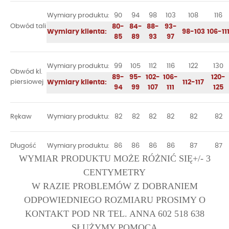
Wymiary produktu:
90
94
98
103
108
116
Obwód tali
80-
84-
88-
93-
Wymiary klienta:
98-103
106-11
85
89
93
97
Wymiary produktu:
99
105
112
116
122
130
Obwód kl.
89-
95-
102-
106-
120-
piersiowej
Wymiary klienta:
112-117
94
99
107
111
125
Rękaw
Wymiary produktu:
82
82
82
82
82
82
Długość
Wymiary produktu:
86
86
86
86
87
87
WYMIAR PRODUKTU MOŻE RÓŻNIĆ SIĘ+/- 3
CENTYMETRY
W RAZIE PROBLEMÓW Z DOBRANIEM
ODPOWIEDNIEGO ROZMIARU PROSIMY O
KONTAKT POD NR TEL. ANNA 602 518 638
SŁUŻYMY POMOCĄ