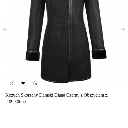
‹
›

Kożuch Skórzany Damski Diana Czarny z Obszyciem z...
Cena
2 099,00 zł