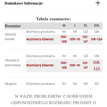
Dodatkowe Informacje:
Tabela rozmiarów:
Rozmiar
M
L
XL
XXL
Wymiary produktu:
110
116
122
128
Obwód
100-
112-
bioder
Wymiary klienta:
105-111
118-124
105
117
Wymiary produktu:
110
116
122
128
Obwód kl.
118-
100-
112-
piersiowej
Wymiary klienta:
106-111
105
117
123
Długość
Wymiary produktu:
63
64
65
66
W RAZIE PROBLEMÓW Z DOBRANIEM
ODPOWIEDNIEGO ROZMIARU PROSIMY O