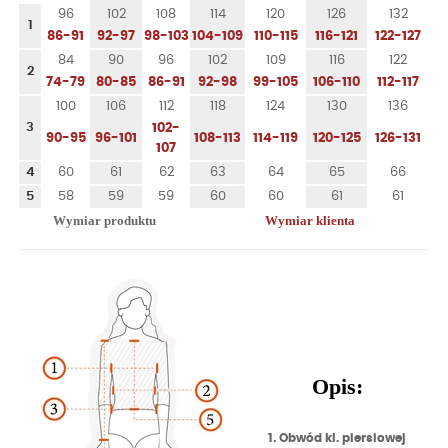
96
102
108
114
120
126
132
1
86-91
92-97
98-103
104-109
110-115
116-121
122-127
84
90
96
102
109
116
122
2
74-79
80-85
86-91
92-98
99-105
106-110
112-117
100
106
112
118
124
130
136
3
102-
90-95
96-101
108-113
114-119
120-125
126-131
107
4
60
61
62
63
64
65
66
5
58
59
59
60
60
61
61
Wymiar produktu
Wymiar klienta
Opis:
1. Obwód kl. piersiowej