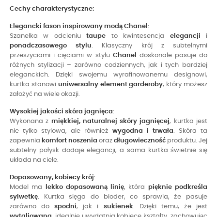
Cechy charakterystyczne:
Elegancki fason inspirowany modą Chanel
:
Szanelka w odcieniu
taupe
to kwintesencja
elegancji
i
ponadczasowego stylu
. Klasyczny krój z subtelnymi
przeszyciami i cięciami w stylu
Chanel
doskonale pasuje do
różnych stylizacji – zarówno codziennych, jak i tych bardziej
eleganckich. Dzięki swojemu wyrafinowanemu designowi,
kurtka stanowi
uniwersalny element garderoby
, który możesz
założyć na wiele okazji.
Wysokiej jakości skóra jagnięca
:
Wykonana z
miękkiej, naturalnej skóry jagnięcej
, kurtka jest
nie tylko stylowa, ale również
wygodna i trwała
. Skóra ta
zapewnia
komfort noszenia
oraz
długowieczność
produktu. Jej
subtelny połysk dodaje elegancji, a sama kurtka świetnie się
układa na ciele.
Dopasowany, kobiecy krój
:
Model ma
lekko dopasowaną linię
, która
pięknie podkreśla
sylwetkę
. Kurtka sięga do bioder, co sprawia, że pasuje
zarówno do
spodni
, jak i
sukienek
. Dzięki temu, że jest
wytaliowana
, idealnie uwydatnia kobiece kształty, zachowując