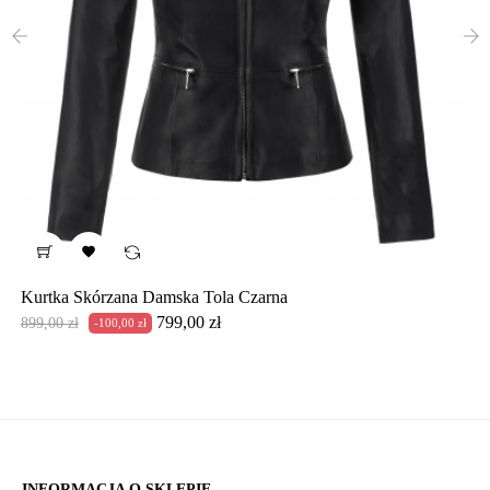
‹
›

Kurtka Skórzana Damska Tola Czarna
Cena
Cena
799,00 zł
899,00 zł
-100,00 zł
podstawowa
INFORMACJA O SKLEPIE