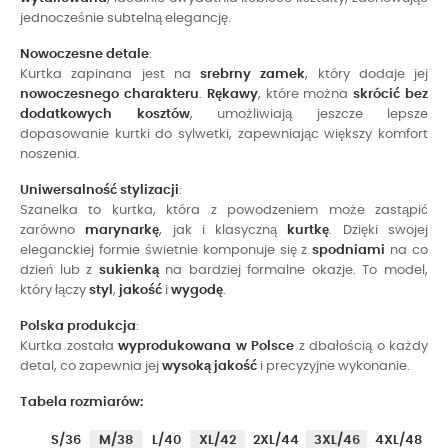
jednocześnie subtelną elegancję.
Nowoczesne detale
:
Kurtka zapinana jest na
srebrny zamek
, który dodaje jej
nowoczesnego charakteru
.
Rękawy
, które można
skrócić bez
dodatkowych kosztów
, umożliwiają jeszcze lepsze
dopasowanie kurtki do sylwetki, zapewniając większy komfort
noszenia.
Uniwersalność stylizacji
:
Szanelka to kurtka, która z powodzeniem może zastąpić
zarówno
marynarkę
, jak i klasyczną
kurtkę
. Dzięki swojej
eleganckiej formie świetnie komponuje się z
spodniami
na co
dzień lub z
sukienką
na bardziej formalne okazje. To model,
który łączy
styl
,
jakość
i
wygodę
.
Polska produkcja
:
Kurtka została
wyprodukowana w Polsce
z dbałością o każdy
detal, co zapewnia jej
wysoką jakość
i precyzyjne wykonanie.
Tabela rozmiarów:
S/36
M/38
L/40
XL/42
2XL/44
3XL/46
4XL/48