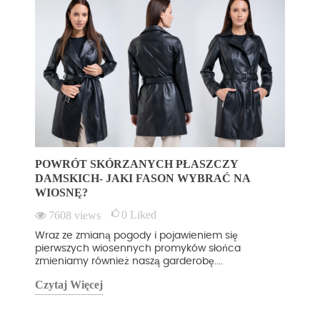
POWRÓT SKÓRZANYCH PŁASZCZY
DAMSKICH- JAKI FASON WYBRAĆ NA
WIOSNĘ?
0
Liked
7608
views
Wraz ze zmianą pogody i pojawieniem się
pierwszych wiosennych promyków słońca
zmieniamy również naszą garderobę....
Czytaj Więcej