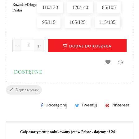
Rozmiar/Długość
110/130
120/140
85/105
Paska
95/115
105/125
115/135
DODAJ DO KOSZYKA

DOSTĘPNE

Napisz recenzję
Udostępnij
Tweetuj
Pinterest
Cały asortyment produkowany jest w Polsce - dajemy aż 24