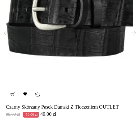
‹
›

Czarny Skórzany Pasek Damski Z Tłoczeniem OUTLET
Cena
Cena
49,00 zł
99,00 zł
-50,00 zł
podstawowa