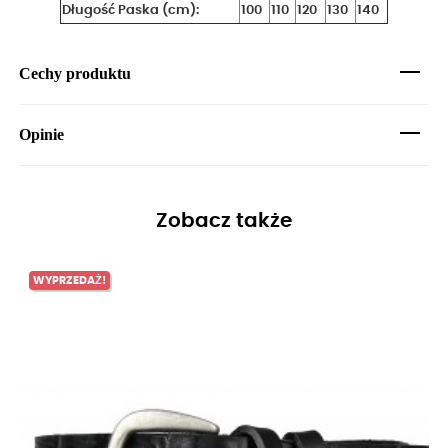
Długość Paska (cm):
100
110
120
130
140
Cechy produktu
Opinie
Zobacz także
WYPRZEDAŻ!