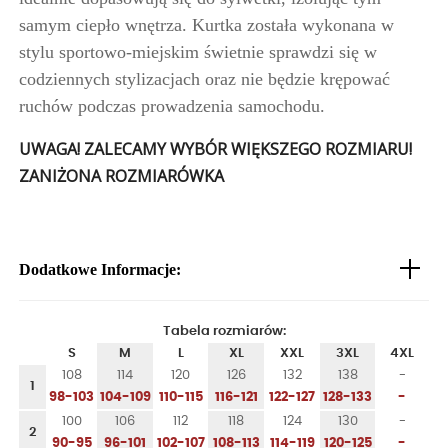
samym ciepło wnętrza. Kurtka została wykonana w
stylu sportowo-miejskim świetnie sprawdzi się w
codziennych stylizacjach oraz nie będzie krępować
ruchów podczas prowadzenia samochodu.
UWAGA! ZALECAMY WYBÓR WIĘKSZEGO ROZMIARU!
ZANIŻONA ROZMIARÓWKA
Dodatkowe Informacje:
Tabela rozmiarów:
S
M
L
XL
XXL
3XL
4XL
108
114
120
126
132
138
-
1
98-103
104-109
110-115
116-121
122-127
128-133
-
100
106
112
118
124
130
-
2
90-95
96-101
102-107
108-113
114-119
120-125
-