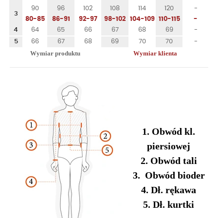
90
96
102
108
114
120
-
3
80-85
86-91
92-97
98-102
104-109
110-115
-
4
64
65
66
67
68
69
-
5
66
67
68
69
70
70
-
Wymiar produktu
Wymiar klienta
1. Obwód kl.
piersiowej
2. Obwód tali
3. Obwód bioder
4. Dł. rękawa
5. Dł. kurtki