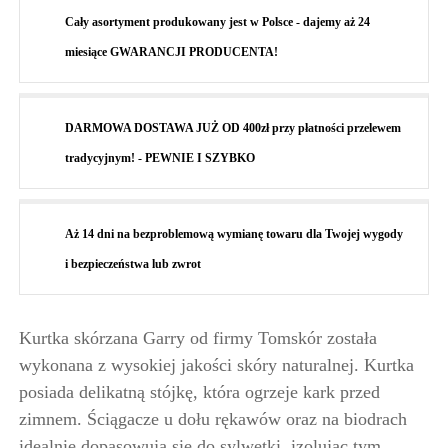
Cały asortyment produkowany jest w Polsce - dajemy aż 24
miesiące GWARANCJI PRODUCENTA!
DARMOWA DOSTAWA JUŻ OD 400zł przy płatności przelewem
tradycyjnym! - PEWNIE I SZYBKO
Aż 14 dni na bezproblemową wymianę towaru dla Twojej wygody
i bezpieczeństwa lub zwrot
Kurtka skórzana Garry od firmy Tomskór została
wykonana z wysokiej jakości skóry naturalnej. Kurtka
posiada delikatną stójkę, która ogrzeje kark przed
zimnem. Ściągacze u dołu rękawów oraz na biodrach
idealnie dopasowują się do sylwetki, izolując tym