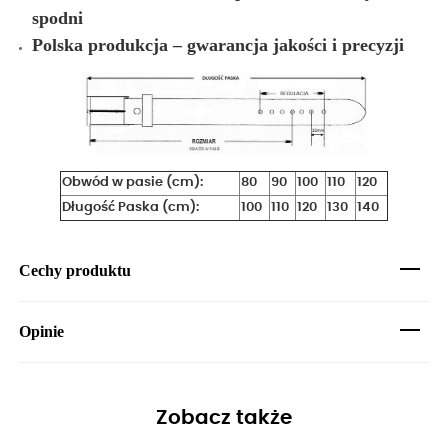
spodni
Polska produkcja – gwarancja jakości i precyzji
Obwód w pasie (cm):
80
90
100
110
120
Długość Paska (cm):
100
110
120
130
140
Cechy produktu
Opinie
Zobacz także