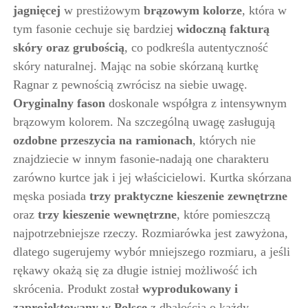
jagnięcej
w prestiżowym
brązowym kolorze
, która w
tym fasonie cechuje się bardziej
widoczną fakturą
skóry oraz grubością
, co podkreśla autentyczność
skóry naturalnej. Mając na sobie skórzaną kurtkę
Ragnar z pewnością zwrócisz na siebie uwagę.
Oryginalny fason
doskonale współgra z intensywnym
brązowym kolorem. Na szczególną uwagę zasługują
ozdobne przeszycia na ramionach
, których nie
znajdziecie w innym fasonie-nadają one charakteru
zarówno kurtce jak i jej właścicielowi. Kurtka skórzana
męska posiada
trzy praktyczne kieszenie zewnętrzne
oraz
trzy kieszenie wewnętrzne
, które pomieszczą
najpotrzebniejsze rzeczy. Rozmiarówka jest zawyżona,
dlatego sugerujemy wybór mniejszego rozmiaru, a jeśli
rękawy okażą się za długie istniej możliwość ich
skrócenia. Produkt został
wyprodukowany i
zaprojektowany w Polsce
z dbałością o każdy