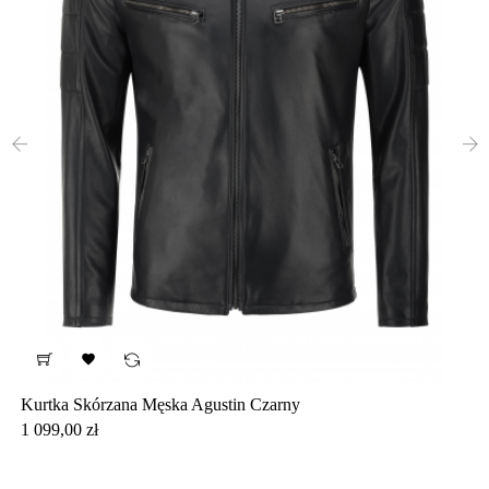
‹
›

Kurtka Skórzana Męska Agustin Czarny
Cena
1 099,00 zł