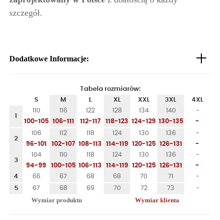
szczegół.
Dodatkowe Informacje:
Tabela rozmiarów:
S
M
L
XL
XXL
3XL
4XL
110
116
122
128
134
140
-
1
100-105
106-111
112-117
118-123
124-129
130-135
-
106
112
118
124
130
136
-
2
96-101
102-107
108-113
114-119
120-125
126-131
-
104
110
118
124
130
136
-
3
94-99
100-105
106-113
114-119
120-125
126-131
-
4
66
67
68
68
70
71
-
5
67
68
69
70
72
73
-
Wymiar produktu
Wymiar klienta